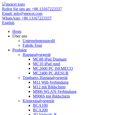
Rufen Sie uns an:
+86 13167223337
Email:
info@meicet.com
WhatsApp:
+86 13167223337
English
Heim
Über uns
Unternehmensprofil
Fabrik-Tour
Produkte
Hautanalysegerät
MC88 iPad Diamant
MC10 iPad rund
MC2600 PC ISEMECO
MC2400 PC-RESUR
Tragbares Hautanalysegerät
M11 Wifi-Verbindung
M12 mit Bildschirm
M906 WLAN-Verbindung
M906S mit Bildschirm
Körperanalysegerät
BCA100
BCA200
3D Visbody-R