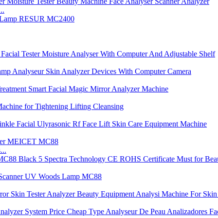
..
..