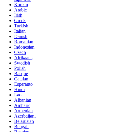
Korean
Arabic
Irish
Greek
Turkish
Italian
Danish
Romanian
Indonesian
Czech
Afrikaans
Swedish
Polish
Basque
Catalan
Esperanto
Hindi
Lao
Albanian
Amharic
Armenian
Azerbaijani
Belarusian
Bengali
Bosnian