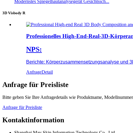
Modernstes Spiegelhautanalysegerät Gesichtssch...
3D Visbody R
Professionelles High-End-Real-3D-Körpera
NPS:
Berichte: Körperzusammensetzungsanalyse und 3
Anfrage
Detail
Anfrage für Preisliste
Bitte geben Sie Ihre Anfragedetails wie Produktname, Modellnummer, 
Anfrage für Preisliste
Kontaktinformation
Shanghai May Skin Information Technology Co., Ltd