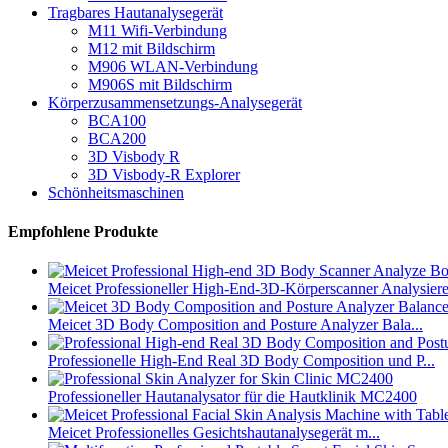
Tragbares Hautanalysegerät
M11 Wifi-Verbindung
M12 mit Bildschirm
M906 WLAN-Verbindung
M906S mit Bildschirm
Körperzusammensetzungs-Analysegerät
BCA100
BCA200
3D Visbody R
3D Visbody-R Explorer
Schönheitsmaschinen
Empfohlene Produkte
Meicet Professioneller High-End-3D-Körperscanner Analysiere.
Meicet 3D Body Composition and Posture Analyzer Bala...
Professionelle High-End Real 3D Body Composition und P...
Professioneller Hautanalysator für die Hautklinik MC2400
Meicet Professionelles Gesichtshautanalysegerät m...