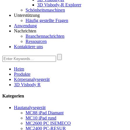
3D Visbody-R Explorer
Schönheitsmaschinen
Unterstützung
Häufig gestellte Fragen
Anwendung
Nachrichten
Branchennachrichten
Ressourcen
Kontaktiere uns
Heim
Produkte
Körperanalysegerät
3D Visbody R
Kategorien
Hautanalysegerät
MC88 iPad Diamant
MC10 iPad rund
MC2600 PC ISEMECO
MC2400 PC-RESUR