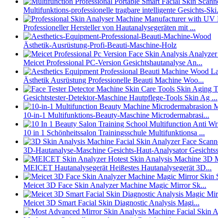
Multifunktions-professionelle tragbare intelligente Gesichts-Ski.
Professioneller Hersteller von Hautanalysegeräten mit ...
Ästhetik-Ausrüstung-Profi-Beauti-Maschine-Holz
Meicet Professional PC-Version Gesichtshautanalyse An...
Ästhetik Ausrüstung Professionelle Beauti Machine Woo...
Gesichtstester-Detektor-Maschine Hautpflege-Tools Skin Ag ...
10-in-1 Multifunktions-Beauty-Maschine Microdermabrasi...
10 in 1 Schönheitssalon Trainingsschule Multifunktionsa ...
3D-Hautanalyse-Maschine Gesichts-Haut-Analysator Gesichtss.
MEICET Hautanalysegerät Heißestes Hautanalysegerät 3D...
Meicet 3D Face Skin Analyzer Machine Magic Mirror Sk...
Meicet 3D Smart Facial Skin Diagnostic Analysis Magi...