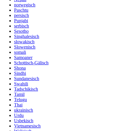
norwegisch
Paschtu
persisch
Punjabi
serbisch
Sesotho
Singhalesisch
slowakisch
Slowenisch
somali
Samoaner
Schottisch-Gälisch
Shona
Sindhi
Sundanesisch
Swahili
Tadschikisch
Tamil
Telugu
Thai
ukrainisch
Urdu
Usbekisch
Vietnamesisch