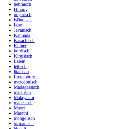
hebräisch
Hmong
ungarisch
isländisch
Igbo
Javanisch
Kannada
Kasachisch
Khmer
kurdisch
Kirgisisch
Latein
lettisch
litauisch
Luxemburg ..
mazedonisch
Madagassisch
malaiisch
Malayalam
maltesisch
Maori
Marathi
mongolisch
birmanisch
Nepali