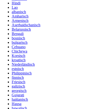
Hindi
Lao
albanisch
Amharisch
Armenisch
Aserbaidschanisch
Belarussisch
Bengali
bosnisch
bulgarisch
Cebuano
Chichewa
Korsisch
kroatisch
Niederländisch
estnisch
Philippinisch
finnisch
Friesisch
galizisch
georgisch
Gujarati
haitianisch
Hausa
hawaiisch