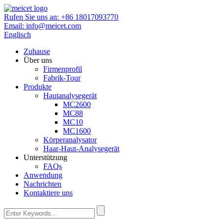
Rufen Sie uns an:
+86 18017093770
Email:
info@meicet.com
Englisch
Zuhause
Über uns
Firmenprofil
Fabrik-Tour
Produkte
Hautanalysegerät
MC2600
MC88
MC10
MC1600
Körperanalysator
Haar-Haut-Analysegerät
Unterstützung
FAQs
Anwendung
Nachrichten
Kontaktiere uns