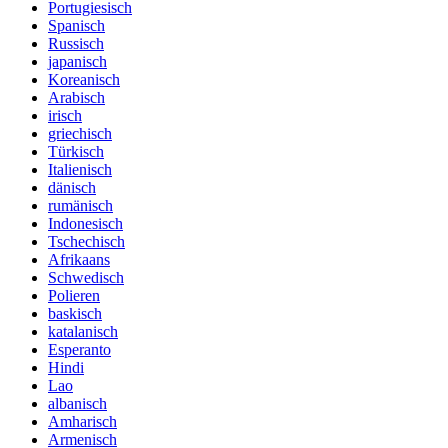
Portugiesisch
Spanisch
Russisch
japanisch
Koreanisch
Arabisch
irisch
griechisch
Türkisch
Italienisch
dänisch
rumänisch
Indonesisch
Tschechisch
Afrikaans
Schwedisch
Polieren
baskisch
katalanisch
Esperanto
Hindi
Lao
albanisch
Amharisch
Armenisch