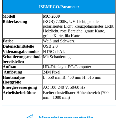
ISEMECO-Parameter
Modell
MC-2600
Bilderfassung
(RGB) 7200K, UV-Licht, parallel
polarisiertes Licht, kreuzpolarisiertes Licht,
Holzlicht, rote Bereiche, graue Karte,
grüne Karte, lila Karte
Farbe
Weiß und Schwarz
Datenschnittstelle
USB 2.0
Videoausgabemodus
NTSC / PAL
Schattierungsmethode
Mit Schattierung
bereitstellen
Aufbau
HD-Display + PC-Computer
Auflösung
24M Pixel
Hautanalyse
L: 550 mm B: 450 mm H: 515 mm
Hostgröße
Energieversorgung
AC 100-240 V, 50/60 Hz
Arbeitshebebühne
Breiter einstellbarer Höhenbereich (700
mm - 1080 mm)