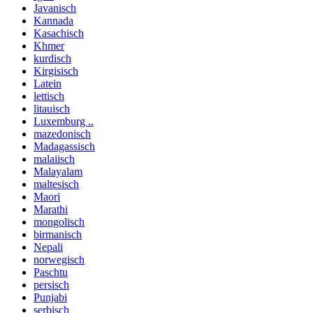
Javanisch
Kannada
Kasachisch
Khmer
kurdisch
Kirgisisch
Latein
lettisch
litauisch
Luxemburg ..
mazedonisch
Madagassisch
malaiisch
Malayalam
maltesisch
Maori
Marathi
mongolisch
birmanisch
Nepali
norwegisch
Paschtu
persisch
Punjabi
serbisch