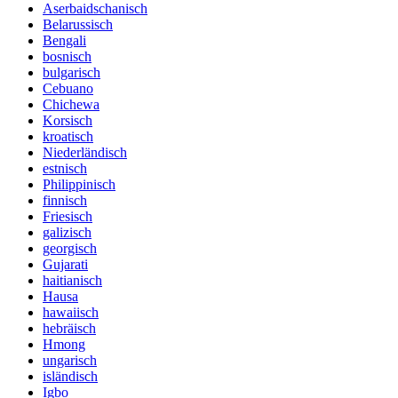
Aserbaidschanisch
Belarussisch
Bengali
bosnisch
bulgarisch
Cebuano
Chichewa
Korsisch
kroatisch
Niederländisch
estnisch
Philippinisch
finnisch
Friesisch
galizisch
georgisch
Gujarati
haitianisch
Hausa
hawaiisch
hebräisch
Hmong
ungarisch
isländisch
Igbo