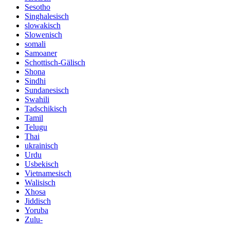
Sesotho
Singhalesisch
slowakisch
Slowenisch
somali
Samoaner
Schottisch-Gälisch
Shona
Sindhi
Sundanesisch
Swahili
Tadschikisch
Tamil
Telugu
Thai
ukrainisch
Urdu
Usbekisch
Vietnamesisch
Walisisch
Xhosa
Jiddisch
Yoruba
Zulu-