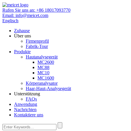
Rufen Sie uns an:
+86 18017093770
Email:
info@meicet.com
Englisch
Zuhause
Über uns
Firmenprofil
Fabrik-Tour
Produkte
Hautanalysegerät
MC2600
MC88
MC10
MC1600
Körperanalysator
Haar-Haut-Analysegerät
Unterstützung
FAQs
Anwendung
Nachrichten
Kontaktiere uns